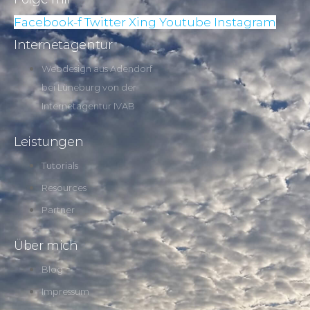
Facebook-f
Twitter
Xing
Youtube
Instagram
Internetagentur
Webdesign aus Adendorf
bei Lüneburg von der
Internetagentur IVAB
Leistungen
Tutorials
Resources
Partner
Über mich
Blog
Impressum