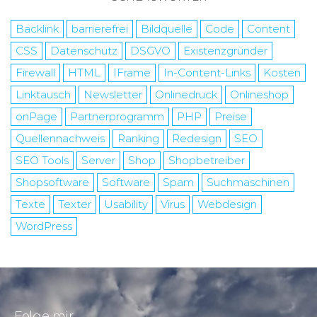
Backlink
barrierefrei
Bildquelle
Code
Content
CSS
Datenschutz
DSGVO
Existenzgründer
Firewall
HTML
IFrame
In-Content-Links
Kosten
Linktausch
Newsletter
Onlinedruck
Onlineshop
onPage
Partnerprogramm
PHP
Preise
Quellennachweis
Ranking
Redesign
SEO
SEO Tools
Server
Shop
Shopbetreiber
Shopsoftware
Software
Spam
Suchmaschinen
Texte
Texter
Usability
Virus
Webdesign
WordPress
Folge mir