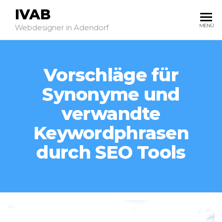
IVAB
MENÜ
Webdesigner in Adendorf
Vorschläge für
Synonyme und
verwandte
Keywordphrasen
durch SEO Tools