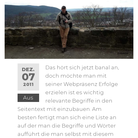
Das hört sich jetzt banal an,
DEZ.
07
doch möchte man mit
seiner Webpräsenz Erfolge
2011
erzielen ist es wichtig
Aus
relevante Begriffe in den
Seitentext mit einzubauen. Am
besten fertigt man sich eine Liste an
auf der man die Begriffe und Wörter
aufführt die man selbst mit diesem