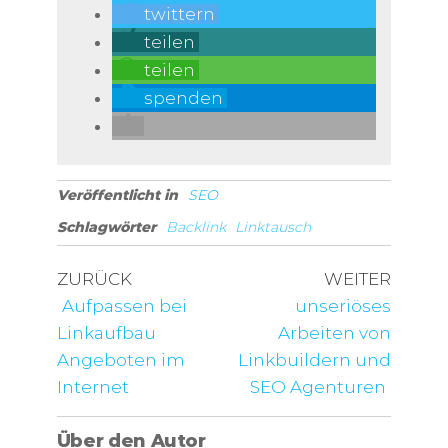
twittern
teilen
teilen
spenden
Veröffentlicht in
SEO
Schlagwörter
Backlink
Linktausch
Vorheriger Beitrag
ZURÜCK
WEITER
Nächst
Beitragsnavigation
Aufpassen bei
unseriöses
Linkaufbau
Arbeiten von
Angeboten im
Linkbuildern und
Internet
SEO Agenturen
Über den Autor