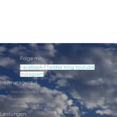
Folge mir
Facebook-f
Twitter
Xing
Youtube
Instagram
Internetagentur
Webdesign aus Adendorf bei
Lüneburg von der
Internetagentur IVAB
Leistungen