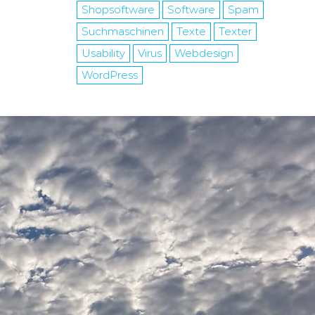
Shopsoftware
Software
Spam
Suchmaschinen
Texte
Texter
Usability
Virus
Webdesign
WordPress