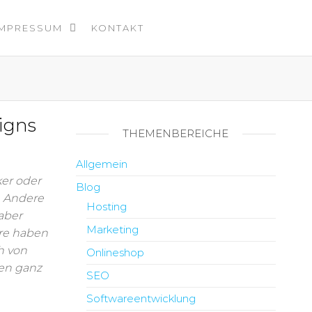
IMPRESSUM
KONTAKT
igns
THEMENBEREICHE
Allgemein
ker oder
Blog
. Andere
Hosting
aber
Marketing
re haben
h von
Onlineshop
len ganz
SEO
Softwareentwicklung