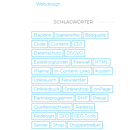
Webdesign
SCHLAGWÖRTER
Backlink
barrierefrei
Bildquelle
Code
Content
CSS
Datenschutz
DSGVO
Existenzgründer
Firewall
HTML
IFrame
In-Content-Links
Kosten
Linktausch
Newsletter
Onlinedruck
Onlineshop
onPage
Partnerprogramm
PHP
Preise
Quellennachweis
Ranking
Redesign
SEO
SEO Tools
Server
Shop
Shopbetreiber