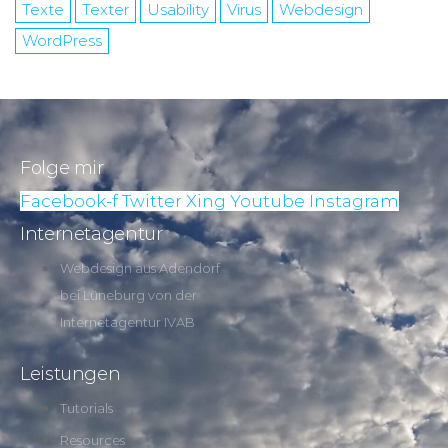
Texte
Texter
Usability
Virus
Webdesign
WordPress
Folge mir
Facebook-f
Twitter
Xing
Youtube
Instagram
Internetagentur
Webdesign aus Adendorf
bei Lüneburg von der
Internetagentur IVAB
Leistungen
Tutorials
Resources