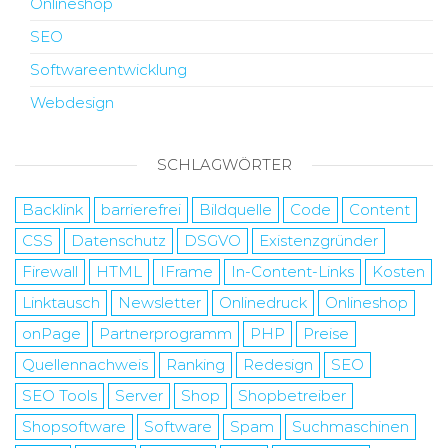
Onlineshop
SEO
Softwareentwicklung
Webdesign
SCHLAGWÖRTER
Backlink
barrierefrei
Bildquelle
Code
Content
CSS
Datenschutz
DSGVO
Existenzgründer
Firewall
HTML
IFrame
In-Content-Links
Kosten
Linktausch
Newsletter
Onlinedruck
Onlineshop
onPage
Partnerprogramm
PHP
Preise
Quellennachweis
Ranking
Redesign
SEO
SEO Tools
Server
Shop
Shopbetreiber
Shopsoftware
Software
Spam
Suchmaschinen