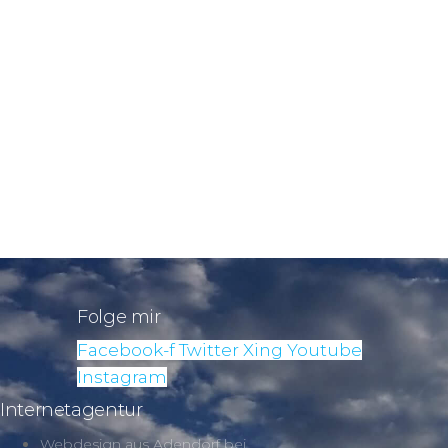
Folge mir
Facebook-f
Twitter
Xing
Youtube
Instagram
Internetagentur
Webdesign aus Adendorf bei