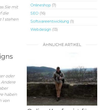
Onlineshop
(7)
as Sie mit
SEO
(16)
f die
z 1 stehen
Softwareentwicklung
(1)
Webdesign
(13)
ÄHNLICHE ARTIKEL
igns
ker oder
. Andere
aber
re haben
h von