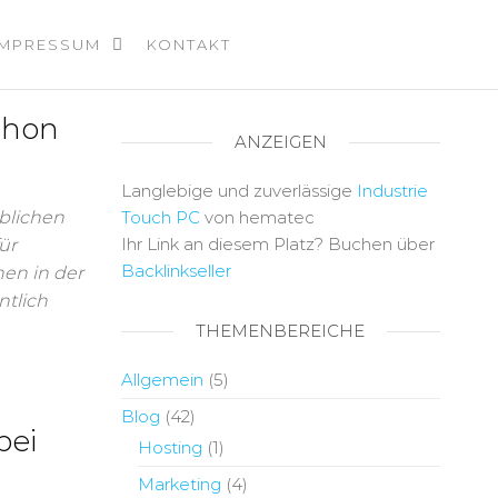
IMPRESSUM
KONTAKT
schon
ANZEIGEN
Langlebige und zuverlässige
Industrie
eblichen
Touch PC
von hematec
Ihr Link an diesem Platz? Buchen über
ür
Backlinkseller
en in der
ntlich
THEMENBEREICHE
Allgemein
(5)
Blog
(42)
bei
Hosting
(1)
Marketing
(4)