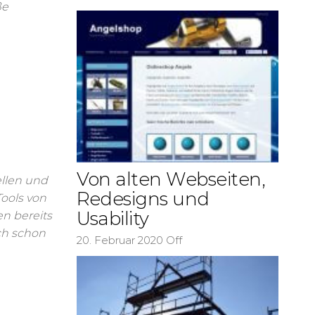
ße
Von alten Webseiten,
ellen und
Redesigns und
ools von
Usability
en bereits
ch schon
20. Februar 2020
Off