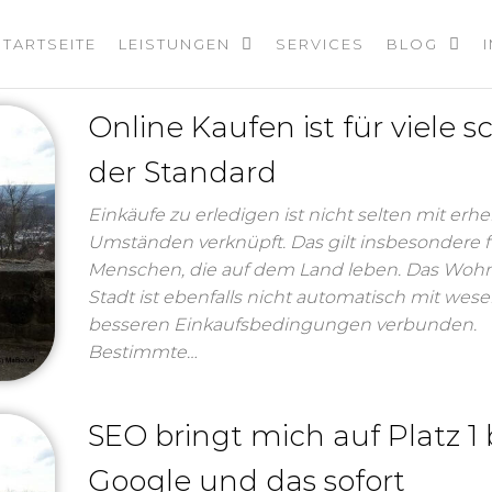
STARTSEITE
LEISTUNGEN
SERVICES
BLOG
Online Kaufen ist für viele 
der Standard
Einkäufe zu erledigen ist nicht selten mit erh
Umständen verknüpft. Das gilt insbesondere f
Menschen, die auf dem Land leben. Das Wohn
Stadt ist ebenfalls nicht automatisch mit wese
besseren Einkaufsbedingungen verbunden.
Bestimmte…
SEO bringt mich auf Platz 1 
Google und das sofort