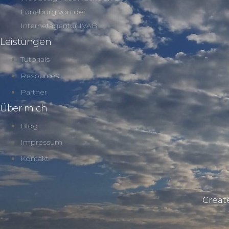
Lüneburg von der
Internetagentur IVAB
Leistungen
Tutorials
Resources
Partner
Über mich
Blog
Impressum
Kontakt
Creat