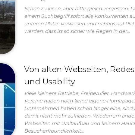
Schön zu lesen, aber bitte gleich vergessen! D
einem Suchbegriff sofort alle Konkurrenten au
unteren Plätze verweisen und nahtlos auf Plat
werden, dass ist so sicher wie Regen in der…
Von alten Webseiten, Redes
und Usability
Viele kleinere Betriebe, Freiberufler, Handwer
Vereine haben noch keine eigene Homepage
Unternehmen haben schon länger eine, sind 
damit nicht mehr zufrieden. Wiederrum ande
Webseiten mit Uraltaufbau und keinem Hauc
Besucherfreundlichkeit…