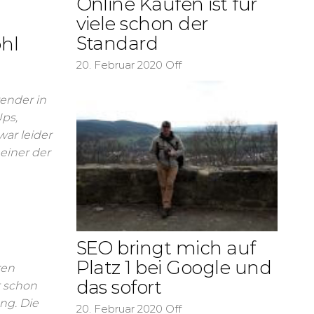
Online Kaufen ist für
viele schon der
Standard
ohl
20. Februar 2020
Off
ender in
ps,
war leider
 einer der
SEO bringt mich auf
Platz 1 bei Google und
ren
das sofort
t schon
ng. Die
20. Februar 2020
Off