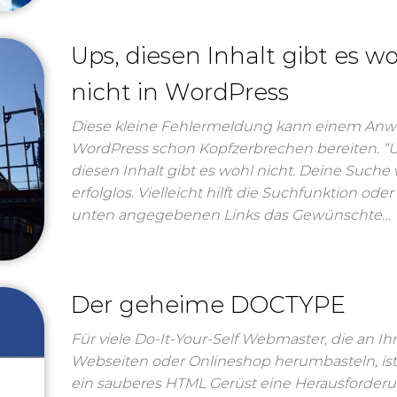
Ups, diesen Inhalt gibt es w
nicht in WordPress
Diese kleine Fehlermeldung kann einem Anw
WordPress schon Kopfzerbrechen bereiten. “U
diesen Inhalt gibt es wohl nicht. Deine Suche 
erfolglos. Vielleicht hilft die Suchfunktion oder
unten angegebenen Links das Gewünschte…
Der geheime DOCTYPE
Für viele Do-It-Your-Self Webmaster, die an Ih
Webseiten oder Onlineshop herumbasteln, is
ein sauberes HTML Gerüst eine Herausforderu