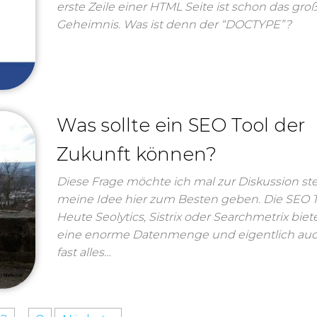
erste Zeile einer HTML Seite ist schon das gro
Geheimnis. Was ist denn der “DOCTYPE”?
Was sollte ein SEO Tool der
Zukunft können?
Diese Frage möchte ich mal zur Diskussion st
meine Idee hier zum Besten geben. Die SEO T
Heute Seolytics, Sistrix oder Searchmetrix biet
eine enorme Datenmenge und eigentlich au
fast alles…