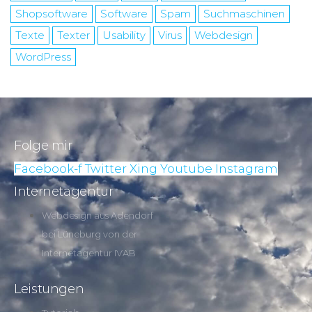
Shopsoftware
Software
Spam
Suchmaschinen
Texte
Texter
Usability
Virus
Webdesign
WordPress
Folge mir
Facebook-f
Twitter
Xing
Youtube
Instagram
Internetagentur
Webdesign aus Adendorf
bei Lüneburg von der
Internetagentur IVAB
Leistungen