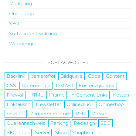
Marketing
Onlineshop
SEO
Softwareentwicklung
Webdesign
SCHLAGWÖRTER
Backlink
barrierefrei
Bildquelle
Code
Content
CSS
Datenschutz
DSGVO
Existenzgründer
Firewall
HTML
IFrame
In-Content-Links
Kosten
Linktausch
Newsletter
Onlinedruck
Onlineshop
onPage
Partnerprogramm
PHP
Preise
Quellennachweis
Ranking
Redesign
SEO
SEO Tools
Server
Shop
Shopbetreiber