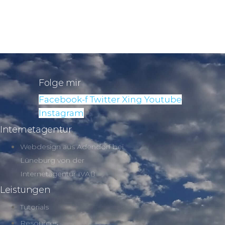
Folge mir
Facebook-f
Twitter
Xing
Youtube
Instagram
Internetagentur
Webdesign aus Adendorf bei
Lüneburg von der
Internetagentur IVAB
Leistungen
Tutorials
Resources