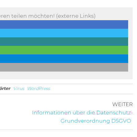
ren teilen möchten! (externe Links)
örter
Virus
WordPress
WEITER
N
n
Informationen über die Datenschutz-
Grundverordnung DSGVO