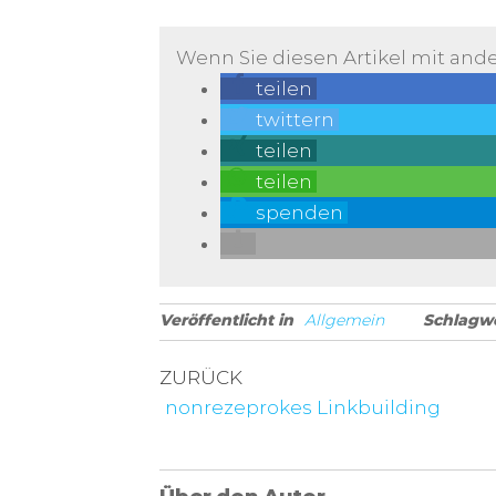
Wenn Sie diesen Artikel mit ande
teilen
twittern
teilen
teilen
spenden
Veröffentlicht in
Allgemein
Schlagw
Vorheriger Beitrag
ZURÜCK
Beitragsnavigatio
nonrezeprokes Linkbuilding