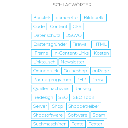
SCHLAGWÖRTER
Backlink
barrierefrei
Bildquelle
Code
Content
CSS
Datenschutz
DSGVO
Existenzgründer
Firewall
HTML
IFrame
In-Content-Links
Kosten
Linktausch
Newsletter
Onlinedruck
Onlineshop
onPage
Partnerprogramm
PHP
Preise
Quellennachweis
Ranking
Redesign
SEO
SEO Tools
Server
Shop
Shopbetreiber
Shopsoftware
Software
Spam
Suchmaschinen
Texte
Texter