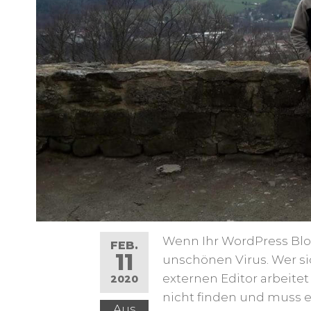
Wenn Ihr WordPress Blog
FEB.
11
unschönen Virus. Wer s
externen Editor arbeite
2020
nicht finden und muss e
Aus