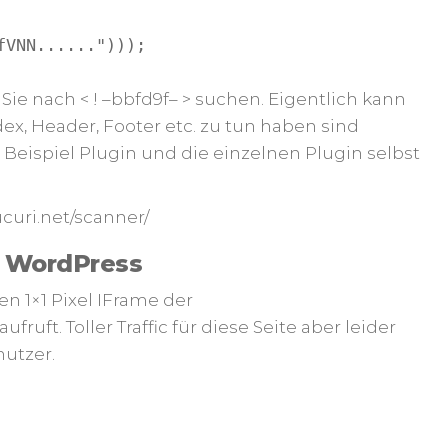
fVNN......")));
Sie nach < ! –bbfd9f– > suchen. Eigentlich kann
ex, Header, Footer etc. zu tun haben sind
 Beispiel Plugin und die einzelnen Plugin selbst
ucuri.net/scanner/
i WordPress
n 1×1 Pixel IFrame der
ruft. Toller Traffic für diese Seite aber leider
nutzer.