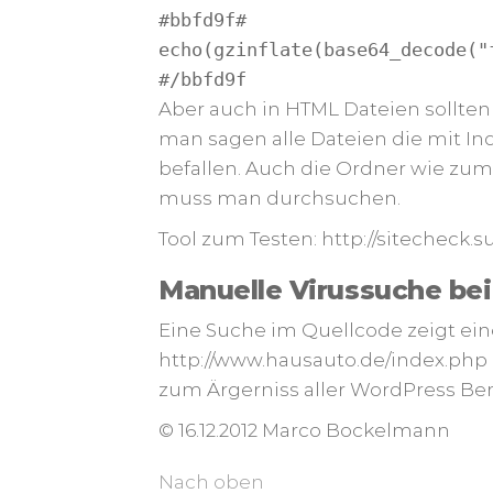
#bbfd9f#
echo(gzinflate(base64_decode("
#/bbfd9f
Aber auch in HTML Dateien sollten 
man sagen alle Dateien die mit Ind
befallen. Auch die Ordner wie zum
muss man durchsuchen.
Tool zum Testen: http://sitecheck.s
Manuelle Virussuche be
Eine Suche im Quellcode zeigt eine
http://www.hausauto.de/index.php auf
zum Ärgerniss aller WordPress Be
© 16.12.2012 Marco Bockelmann
Nach oben